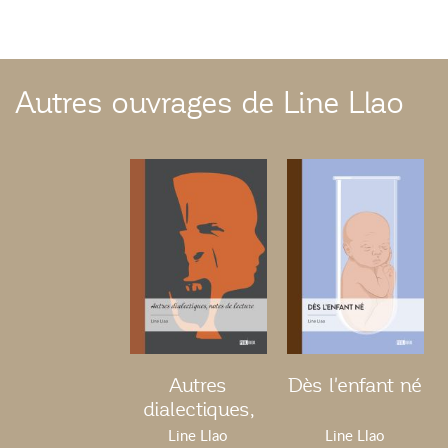
Autres ouvrages de Line Llao
Autres
Dès l'enfant né
dialectiques,
notes de
Line Llao
Line Llao