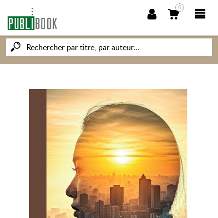
0
NOUVEAUTÉS
PUBLIBOOK
SOCIÉTÉ DES ÉCRIVAINS
CONNAISSANCES ET SAVOIRS
MON PETIT ÉDITEUR