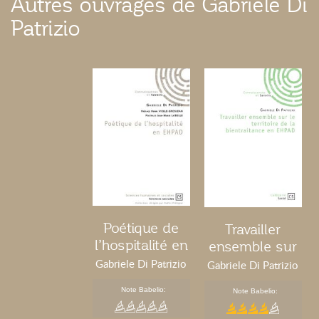
Autres ouvrages de Gabriele Di
Patrizio
Poétique de
Travailler
l’hospitalité en
ensemble sur
EHPAD
le territoire de
Gabriele Di Patrizio
Gabriele Di Patrizio
la bientraitance
Note Babelio:
Note Babelio:
en EHPAD