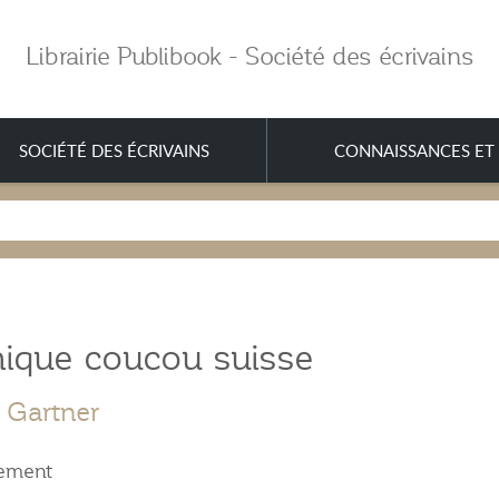
Librairie Publibook - Société des écrivains
SOCIÉTÉ DES ÉCRIVAINS
CONNAISSANCES ET 
hique coucou suisse
e Gartner
ement