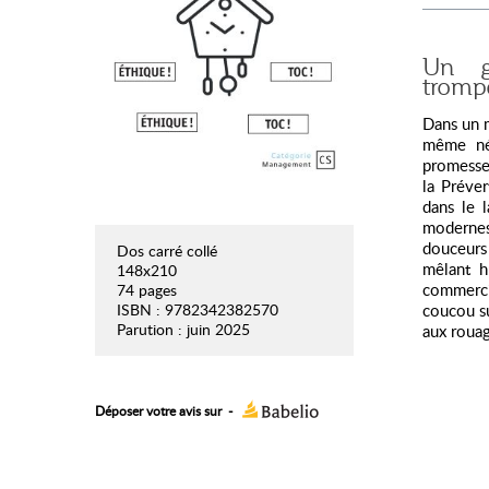
Un g
tromp
Dans un m
même néc
promesses
la Préve
dans le 
modernes
douceurs 
Dos carré collé
mêlant h
148x210
commercia
74 pages
coucou su
ISBN : 9782342382570
Parution : juin 2025
aux rouag
Déposer votre avis sur
-