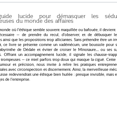
uide lucide pour démasquer les séduc
euses du monde des affaires
onde où l’éthique semble souvent maquillée ou bafouée, il devient 
essaire — de prendre du recul, d’observer, et de débusquer le
 ainsi que les propositions trop alliciantes. Sans prétendre être un in
rt, ce livre se présente comme un vadémécum, une boussole pour s
labyrinthe de Dédale et éviter de croiser le Minotaure… ou ses s
. Offrant un accompagnement lucide, il signale les chausse-trapp
trompeuses — ce miel parfois trop doux qui masque la ciguë. Cette 
umour et précision, nous invite à relire les pratiques entrepreneu
les avec circonspection et discernement. Ainsi, la merveilleuse mé
isse redeviendrait une éthique bien huilée : presque invisible, mais e
es de l’entreprise.