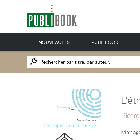
NOUVEAUTÉS
PUBLIBOOK
L’ét
Pierr
Manag