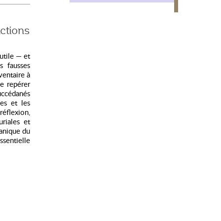
tions
utile — et
s fausses
ventaire à
e repérer
uccédanés
es et les
réflexion,
riales et
canique du
ssentielle