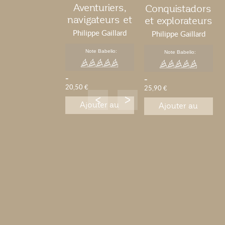
Aventuriers,
Conquistadors
navigateurs et
et explorateurs
corsaires
espagnols du
Philippe Gaillard
Philippe Gaillard
normands du
XVIe siècle
Note Babelio:
Note Babelio:
XIe au XVIIIe
siècle
-
-
20,50 €
25,90 €
Ajouter au
Ajouter au
panier
panier