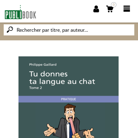
0
NOUVEAUTÉS
PUBLIBOOK
SOCIÉTÉ DES ÉCRIVAINS
CONNAISSANCES ET SAVOIRS
MON PETIT ÉDITEUR