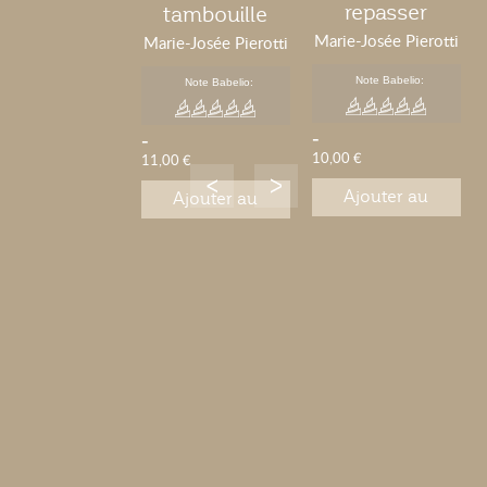
repasser
tambouille
Marie-Josée Pierotti
Marie-Josée Pierotti
Note Babelio:
Note Babelio:
-
-
10,00 €
11,00 €
Ajouter au
Ajouter au
panier
panier