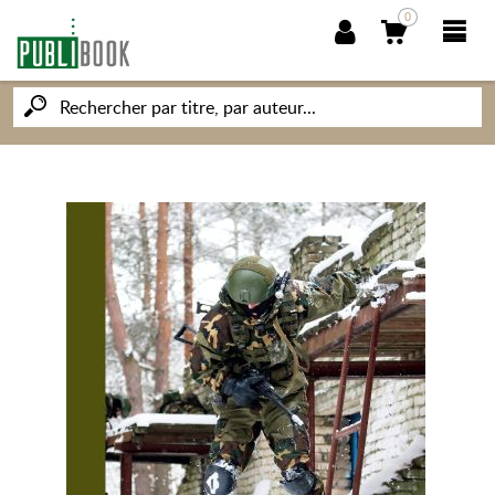
0
NOUVEAUTÉS
PUBLIBOOK
SOCIÉTÉ DES ÉCRIVAINS
CONNAISSANCES ET SAVOIRS
MON PETIT ÉDITEUR