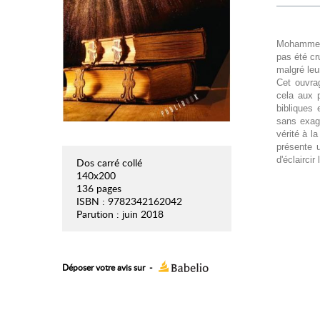
Mohammed 
pas été cr
malgré leu
Cet ouvrag
cela aux 
bibliques 
sans exagé
vérité à l
présente 
d'éclaircir 
Dos carré collé
140x200
136 pages
ISBN : 9782342162042
Parution : juin 2018
Déposer votre avis sur
-