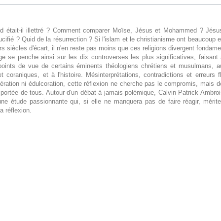
était-il illettré ? Comment comparer Moïse, Jésus et Mohammed ? Jésus n
ucifié ? Quid de la résurrection ? Si l'islam et le christianisme ont beaucou
rs siècles d'écart, il n'en reste pas moins que ces religions divergent fondam
e se penche ainsi sur les dix controverses les plus significatives, faisant
points de vue de certains éminents théologiens chrétiens et musulmans, a
et coraniques, et à l'histoire. Mésinterprétations, contradictions et erreurs f
ration ni édulcoration, cette réflexion ne cherche pas le compromis, mais d
a portée de tous. Autour d'un débat à jamais polémique, Calvin Patrick Ambr
une étude passionnante qui, si elle ne manquera pas de faire réagir, mérit
la réflexion.