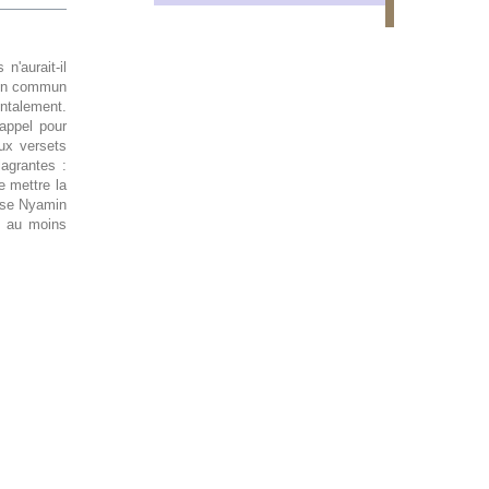
'aurait-il
p en commun
entalement.
 appel pour
ux versets
lagrantes :
e mettre la
oise Nyamin
e au moins