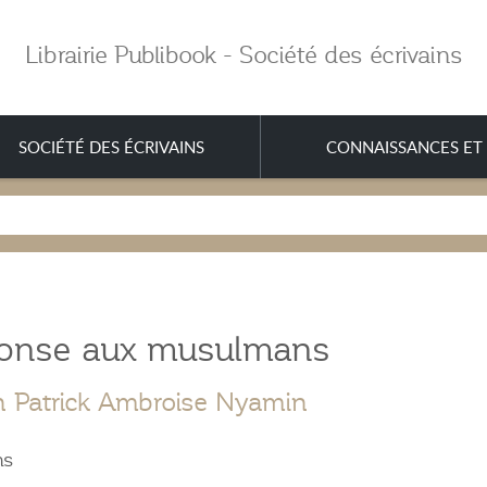
Librairie Publibook - Société des écrivains
SOCIÉTÉ DES ÉCRIVAINS
CONNAISSANCES ET 
onse aux musulmans
n Patrick Ambroise Nyamin
ns