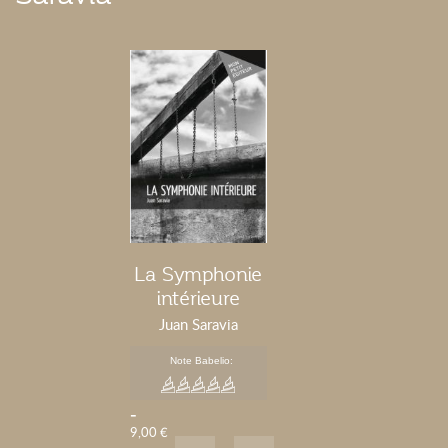
La Symphonie
intérieure
Juan Saravia
Note Babelio:
-
9,00 €