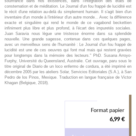
souffrance dans nos existences, dans l'intégration des états de
consternation et de méditation. Le Journal d'un fou frappé de lucidité est
le récit d'une relation au-delà du simplement humain. Il s'agit bien d'un
inventaire d'un monde à l'intérieur d'un autre monde... Avec la différence
exacte et singulière qui rend le monde de ce vagabond beckettien
infiniment plus libre et plus profond, à l'écart des impuretés sociales.
Juan Saravia nous lègue une tristesse énorme dans sa splendide
nouvelle. Une grande sagesse, contenue dans ces quelques pages,
avec un merveilleux sens de l'humanité : Le Journal d'un fou frappé de
lucidité est une de ces oeuvres qui font mal mais qui restent gravées
pour longtemps dans la mémoire des lecteurs." PhD. Susana Arroyo-
Furphy, Université du Queensland, Australie. Cet ouvrage, paru sous le
titre original de Diario de un loco enfermo de cordura, a été imprimé en
décembre 2005 par les ateliers Solar, Servicios Editoriales (S.A.), à San
Pedro de los Pinos, Mexique. Traduction en langue française de Victor
Khagan (Belgique, 2018).
Format papier
6,99 €