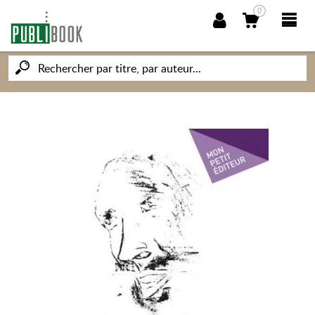
0
NOUVEAUTÉS
PUBLIBOOK
SOCIÉTÉ DES ÉCRIVAINS
CONNAISSANCES ET SAVOIRS
MON PETIT ÉDITEUR