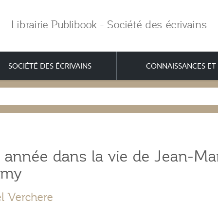
Librairie Publibook - Société des écrivains
SOCIÉTÉ DES ÉCRIVAINS
CONNAISSANCES ET 
 année dans la vie de Jean-Ma
mmy
l Verchere