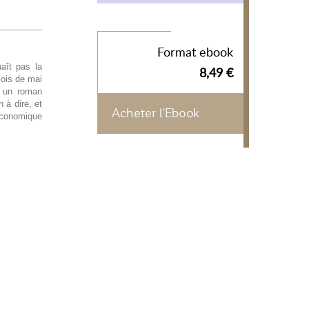
Format ebook
aît pas la
8,49 €
mois de mai
t un roman
 à dire, et
Acheter l'Ebook
économique