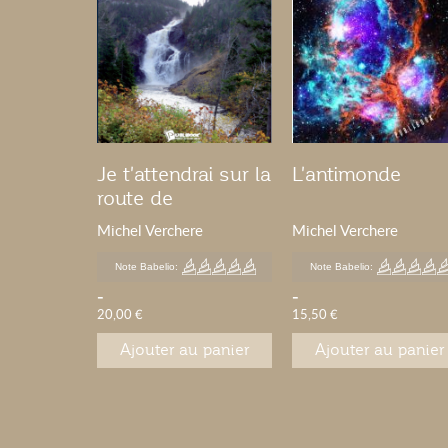
Je t'attendrai sur la
L'antimonde
route de
Chicoutimi
Michel Verchere
Michel Verchere
Note Babelio:
Note Babelio:
-
-
20,00 €
15,50 €
Ajouter au panier
Ajouter au panier