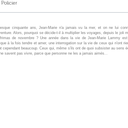
olicier
esque cinquante ans, Jean-Marie n'a jamais vu la mer, et on ne lui conn
enture. Alors, pourquoi se décide-t-il à multiplier les voyages, depuis le joli 
 frimas de novembre ? Une année dans la vie de Jean-Marie Lammy es
que à la fois tendre et amer, une interrogation sur la vie de ceux qui n'ont rien
nt cependant beaucoup. Ceux qui, même s'ils ont de quoi subsister au sens 
ne savent pas vivre, parce que personne ne les a jamais aimés...