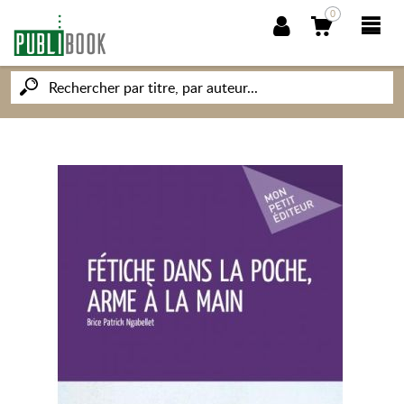
0
NOUVEAUTÉS
PUBLIBOOK
SOCIÉTÉ DES ÉCRIVAINS
CONNAISSANCES ET SAVOIRS
MON PETIT ÉDITEUR