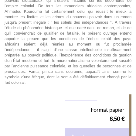
pouvoirs dictatoriaux, qui s'étaient installés sur les décombres de
l'empire colonial. De tous les romanciers africains contemporains,
Ahmadou Kourouma fut certainement celui qui réussit le mieux à
montrer les limites et les crimes du nouveau pouvoir dans un roman
jusqu'à présent inégalé : " les soleils des indépendances ". À travers
l'étude du phénomène historique tel que narré dans ce roman, et de ce
qu'il conviendrait de qualifier de fatalité, le présent ouvrage entend
apporter la preuve que les conditions de l'échec relatif des pays
africains étaient déjà réunies au moment où fut proclamée
l'indépendance : il s'agit d'une classe intellectuelle insuffisamment
préparée au pouvoir politique, l'inexpérience des conditions de gestion
d'un État moderne et fort, le micro-nationalisme volontairement suscité
par l'ancienne puissance coloniale, et les querelles de personnes et de
préséances. Fama, prince sans couronne, apparaît ainsi comme le
symbole d'une Afrique, dont le sort a été définitivement changé par le
fait colonial.
Format papier
8,50 €