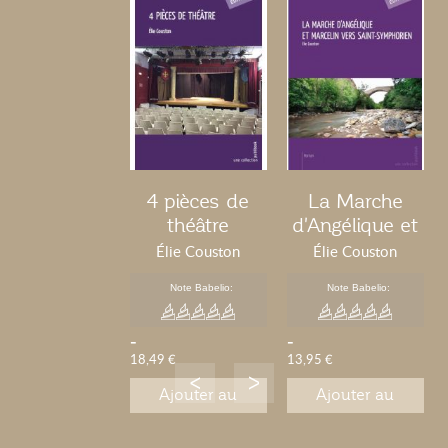
4 pièces de
La Marche
théâtre
d'Angélique et
Marcelin vers
Élie Couston
Élie Couston
Saint-
Note Babelio:
Note Babelio:
Symphorien
-
-
18,49 €
13,95 €
Ajouter au
Ajouter au
panier
panier