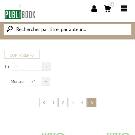
0
NOUVEAUTÉS
PUBLIBOOK
COMPARER (
0
)
Tri
--
SOCIÉTÉ DES ÉCRIVAINS
Montrer
24
CONNAISSANCES ET SAVOIRS
MON PETIT ÉDITEUR
1
2
3
4
5