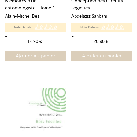
Mémoires d'un
Conception des Circuits
entomologiste - Tome 1
Logiques...
Alain-Michel Bea
Abdelaziz Sahbani
Note Babelio:
Note Babelio:
-
-
14,90 €
20,90 €
Ajouter au panier
Ajouter au panier