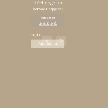
d'échange au
partage du
Bernard Chappellet
pouvoir
Note Babelio:
-
20,00 €
Ajouter au
panier