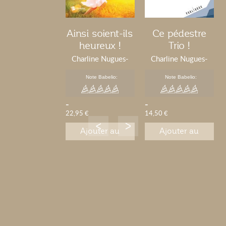
Ainsi soient-ils
Ce pédestre
heureux !
Trio !
Charline Nugues-
Charline Nugues-
Richer
Richer
Note Babelio:
Note Babelio:
-
-
22,95 €
14,50 €
Ajouter au
Ajouter au
panier
panier