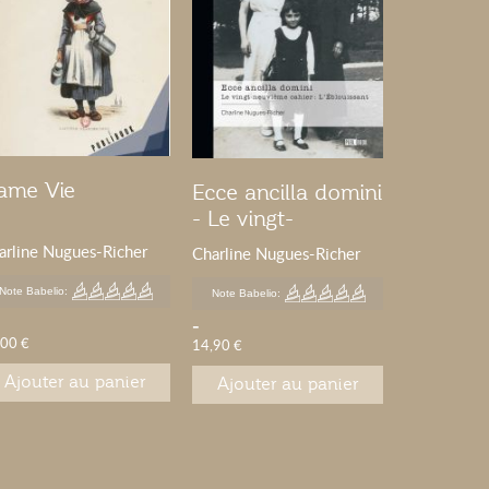
ame Vie
Ecce ancilla domini
Eux, me
- Le vingt-
Merveill
neuvième cahier :
trentièm
arline Nugues-Richer
Charline Nugues-Richer
Charline Nu
L'Éblouissant
Trois mil
sonnets
Note Babelio:
Note Babelio:
Note Babelio
-
-
,00 €
14,90 €
13,00 €
Ajouter au panier
Ajouter au panier
Ajouter