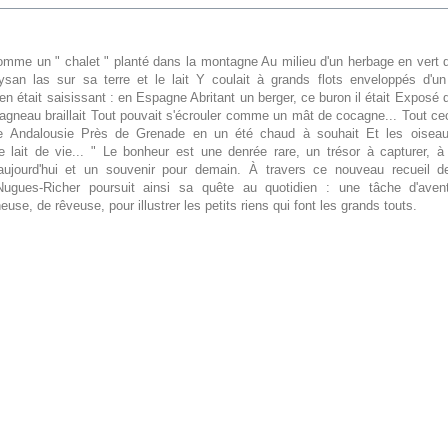
comme un " chalet " planté dans la montagne Au milieu d'un herbage en vert qu
ysan las sur sa terre et le lait Y coulait à grands flots enveloppés d'u
en était saisissant : en Espagne Abritant un berger, ce buron il était Exposé 
'agneau braillait Tout pouvait s'écrouler comme un mât de cocagne... Tout cec
e Andalousie Près de Grenade en un été chaud à souhait Et les oisea
e lait de vie... " Le bonheur est une denrée rare, un trésor à capturer, à 
aujourd'hui et un souvenir pour demain. À travers ce nouveau recueil d
Nugues-Richer poursuit ainsi sa quête au quotidien : une tâche d'avent
euse, de rêveuse, pour illustrer les petits riens qui font les grands touts.