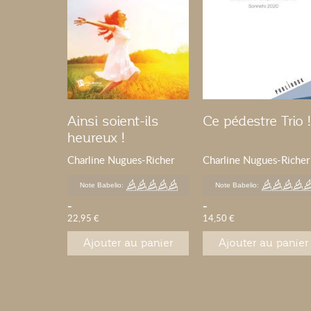
n si
Ainsi soient-ils
Ce pédestre Trio !
heureux !
s-Richer
Charline Nugues-Richer
Charline Nugues-Richer
Note Babelio:
Note Babelio:
-
-
22,95 €
14,50 €
u panier
Ajouter au panier
Ajouter au panier