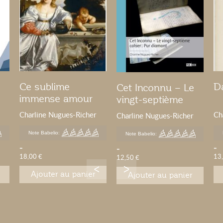
Ce sublime
D
Cet Inconnu – Le
immense amour
vingt-septième
cahier : Pur
Charline Nugues-Richer
Ch
Charline Nugues-Richer
diamant
Note Babelio:
Note Babelio:
-
-
-
18,00 €
13
12,50 €
Ajouter au panier
Ajouter au panier