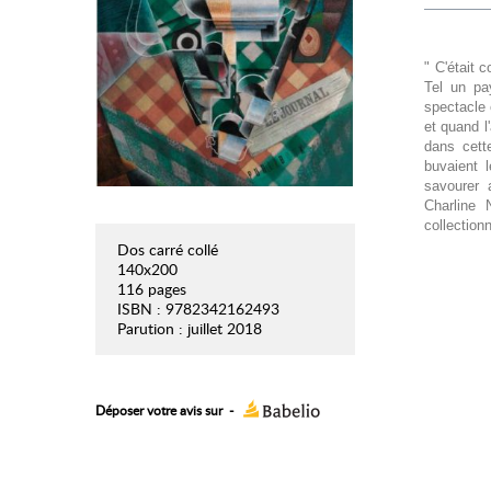
" C'était 
Tel un pa
spectacle 
et quand l
dans cett
buvaient l
savourer 
Charline 
collectionn
Dos carré collé
140x200
116 pages
ISBN : 9782342162493
Parution : juillet 2018
Déposer votre avis sur
-