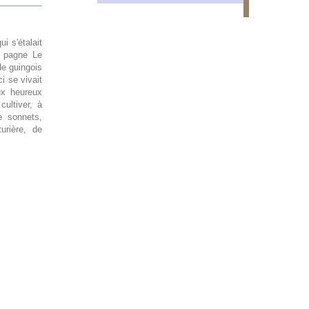
i s'étalait
n pagne Le
de guingois
i se vivait
ux heureux
cultiver, à
e sonnets,
urière, de