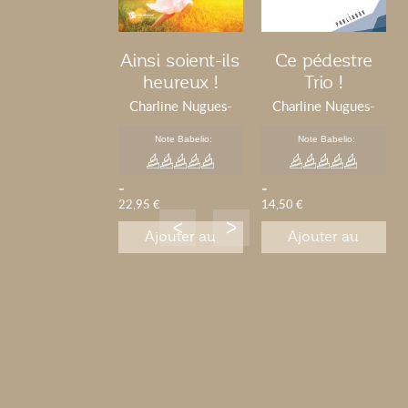
Ainsi soient-ils
Ce pédestre
heureux !
Trio !
Charline Nugues-
Charline Nugues-
Richer
Richer
Note Babelio:
Note Babelio:
-
-
22,95 €
14,50 €
Ajouter au
Ajouter au
panier
panier