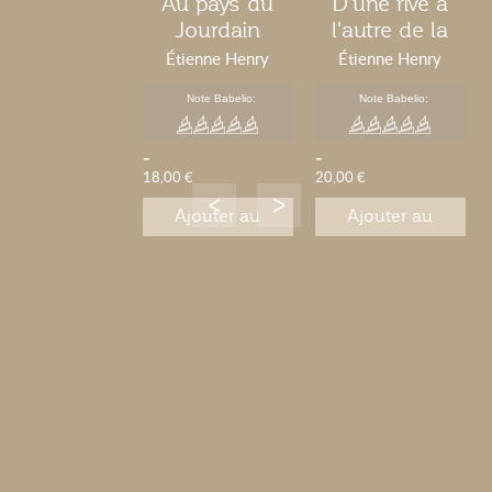
Au pays du
D'une rive à
Jourdain
l'autre de la
Baltique
Étienne Henry
Étienne Henry
Note Babelio:
Note Babelio:
-
-
18,00 €
20,00 €
Ajouter au
Ajouter au
panier
panier