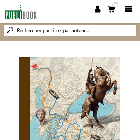
0
NOUVEAUTÉS
PUBLIBOOK
SOCIÉTÉ DES ÉCRIVAINS
CONNAISSANCES ET SAVOIRS
MON PETIT ÉDITEUR