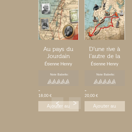
Au pays du
D'une rive à
Jourdain
l'autre de la
Baltique
Étienne Henry
Étienne Henry
Note Babelio:
Note Babelio:
-
-
18,00 €
20,00 €
Ajouter au
Ajouter au
panier
panier