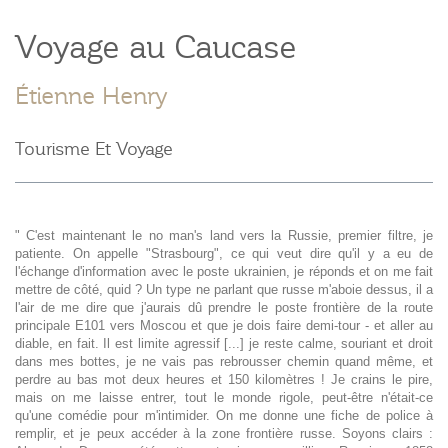
Voyage au Caucase
Étienne Henry
Tourisme Et Voyage
" C'est maintenant le no man's land vers la Russie, premier filtre, je
patiente. On appelle "Strasbourg", ce qui veut dire qu'il y a eu de
l'échange d'information avec le poste ukrainien, je réponds et on me fait
mettre de côté, quid ? Un type ne parlant que russe m'aboie dessus, il a
l'air de me dire que j'aurais dû prendre le poste frontière de la route
principale E101 vers Moscou et que je dois faire demi-tour - et aller au
diable, en fait. Il est limite agressif [...] je reste calme, souriant et droit
dans mes bottes, je ne vais pas rebrousser chemin quand même, et
perdre au bas mot deux heures et 150 kilomètres ! Je crains le pire,
mais on me laisse entrer, tout le monde rigole, peut-être n'était-ce
qu'une comédie pour m'intimider. On me donne une fiche de police à
remplir, et je peux accéder à la zone frontière russe. Soyons clairs :