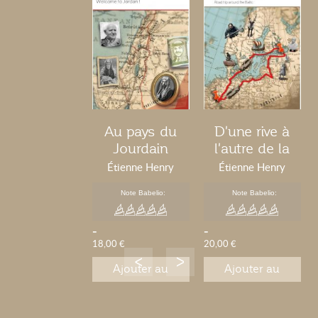
Au pays du
D'une rive à
Jourdain
l'autre de la
Baltique
Étienne Henry
Étienne Henry
Note Babelio:
Note Babelio:
-
-
18,00 €
20,00 €
Ajouter au
Ajouter au
panier
panier